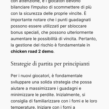
con attenzione, e i giocatori devono
bilanciare l’impulso di scommettere di più
con la sicurezza delle proprie vincite. È
importante notare che i punti guadagnati
possono essere utilizzati per sbloccare
bonus speciali, che possono ulteriormente
aumentare le possibilità di vincita. Pertanto,
la gestione del rischio è fondamentale in
chicken road 2 demo
.
Strategie di partita per principianti
Per i nuovi giocatori, è fondamentale
sviluppare una solida strategia che possa
aiutare a massimizzare i guadagni e
minimizzare le perdite. Inizialmente, si
consiglia di familiarizzare con i forni e le loro
temperature. Iniziare con i forni a