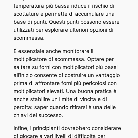
temperatura più bassa riduce il rischio di
scottature e permette di accumulare una
base di punti. Questi punti possono essere
utilizzati per esplorare ulteriori opzioni di
scommessa.
È essenziale anche monitorare il
moltiplicatore di scommessa. Optare per
saltare su forni con moltiplicatori più bassi
all’inizio consente di costruire un vantaggio
prima di affrontare forni più pericolosi con
moltiplicatori elevati. Una buona pratica è
anche stabilire un limite di vincita e di
perdita: saper quando ritirarsi è una delle
chiavi del successo.
Infine, i principianti dovrebbero considerare
di giocare a vari livelli di difficoltà per