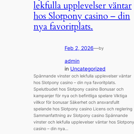
lekfulla upplevelser väntar
hos Slotpony casino – din
nya favoritplats.
Feb 2, 2026
—
by
admin
in
Uncategorized
Spännande vinster och lekfulla upplevelser väntar
hos Slotpony casino – din nya favoritplats.
Spelutbudet hos Slotpony casino Bonusar och
kampanjer för nya och befintliga spelare Viktiga
villkor för bonusar Säkerhet och ansvarsfullt
spelande hos Slotpony casino Licens och reglering
Sammanfattning av Slotpony casino Spännande
vinster och lekfulla upplevelser väntar hos Slotpon
casino – din nya…