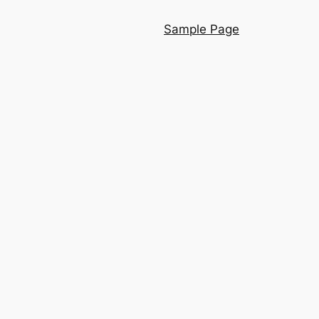
Sample Page