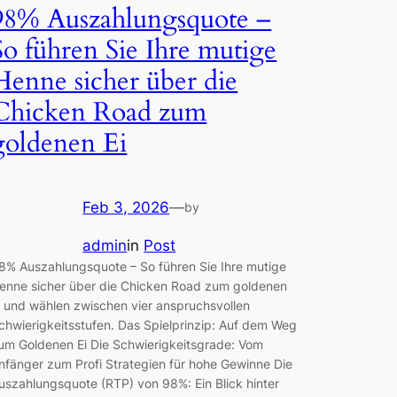
98% Auszahlungsquote –
So führen Sie Ihre mutige
Henne sicher über die
Chicken Road zum
goldenen Ei
Feb 3, 2026
—
by
admin
in
Post
8% Auszahlungsquote – So führen Sie Ihre mutige
enne sicher über die Chicken Road zum goldenen
i und wählen zwischen vier anspruchsvollen
chwierigkeitsstufen. Das Spielprinzip: Auf dem Weg
um Goldenen Ei Die Schwierigkeitsgrade: Vom
nfänger zum Profi Strategien für hohe Gewinne Die
uszahlungsquote (RTP) von 98%: Ein Blick hinter