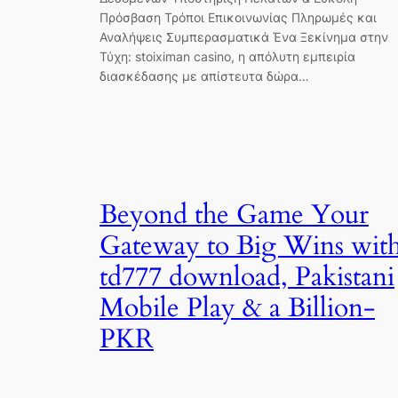
Πρόσβαση Τρόποι Επικοινωνίας Πληρωμές και
Αναλήψεις Συμπερασματικά Ένα Ξεκίνημα στην
Τύχη: stoiximan casino, η απόλυτη εμπειρία
διασκέδασης με απίστευτα δώρα…
Beyond the Game Your
Gateway to Big Wins wit
td777 download, Pakistani
Mobile Play & a Billion-
PKR