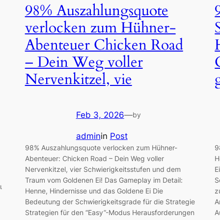
98% Auszahlungsquote
verlocken zum Hühner-
Abenteuer Chicken Road
– Dein Weg voller
Nervenkitzel, vie
Feb 3, 2026
—
by
admin
in
Post
98% Auszahlungsquote verlocken zum Hühner-
9
Abenteuer: Chicken Road – Dein Weg voller
H
Nervenkitzel, vier Schwierigkeitsstufen und dem
E
Traum vom Goldenen Ei! Das Gameplay im Detail:
S
ι
Henne, Hindernisse und das Goldene Ei Die
z
Bedeutung der Schwierigkeitsgrade für die Strategie
A
Strategien für den “Easy”-Modus Herausforderungen
A